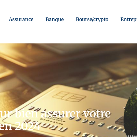
Assurance
Banque
Bourse/crypto
Entrep
our bien assurer votre
 en 2024